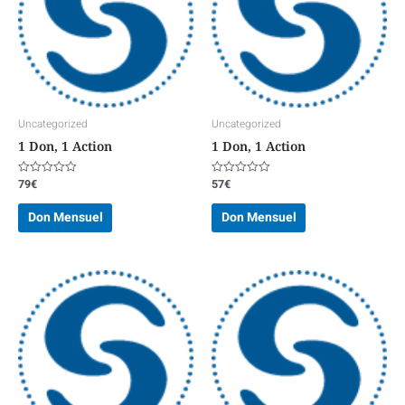
Uncategorized
Uncategorized
1 Don, 1 Action
1 Don, 1 Action
79
€
57
€
Note
Note
0
0
sur
sur
Don Mensuel
Don Mensuel
5
5