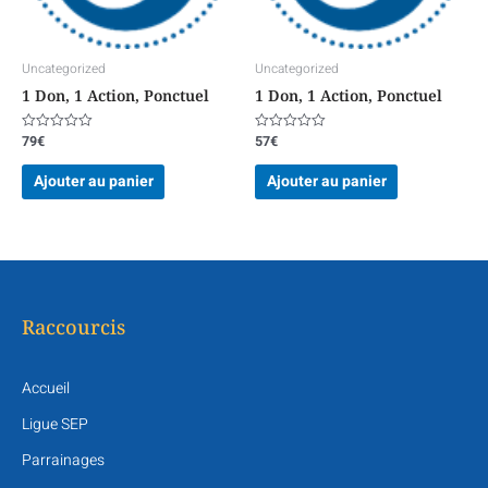
Uncategorized
Uncategorized
1 Don, 1 Action, Ponctuel
1 Don, 1 Action, Ponctuel
79
€
57
€
Note
Note
0
0
sur
sur
Ajouter au panier
Ajouter au panier
5
5
Raccourcis
Accueil
Ligue SEP
Parrainages