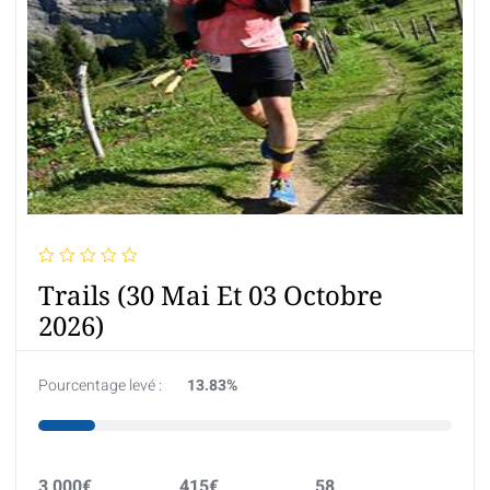
N
Trails (30 Mai Et 03 Octobre
o
t
2026)
e
0
s
u
Pourcentage levé :
13.83%
r
5
3,000
€
415
€
58