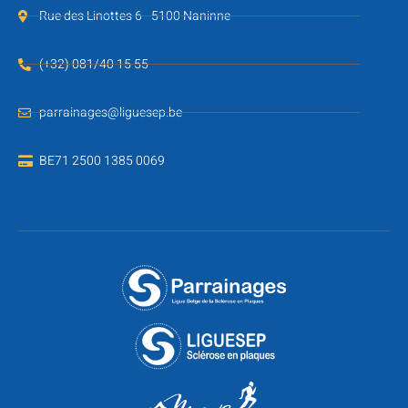
Rue des Linottes 6 - 5100 Naninne
(+32) 081/40 15 55
parrainages@liguesep.be
BE71 2500 1385 0069