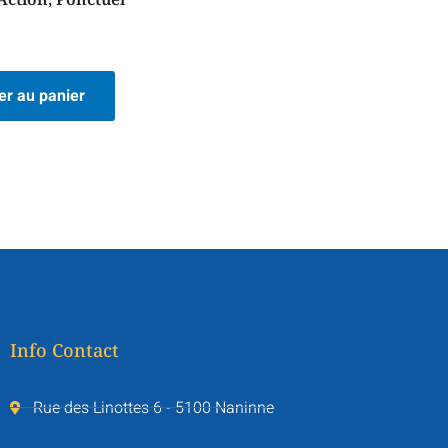
er au panier
Info Contact
Rue des Linottes 6 - 5100 Naninne