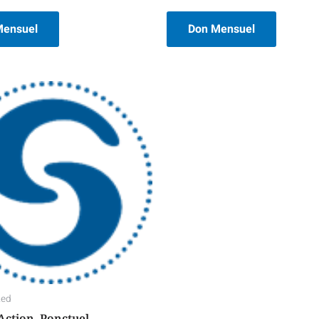
0
sur
5
Mensuel
Don Mensuel
zed
Action, Ponctuel