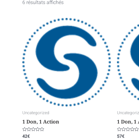
6 résultats affichés
Uncategorized
Uncategori
1 Don, 1 Action
1 Don, 1
42
€
57
€
Note
Note