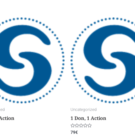
zed
Uncategorized
 Action
1 Don, 1 Action
79
€
Note