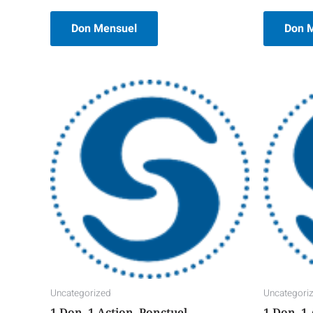
0
0
sur
sur
5
5
Don Mensuel
Don 
Uncategorized
Uncategori
1 Don, 1 Action, Ponctuel
1 Don, 1 