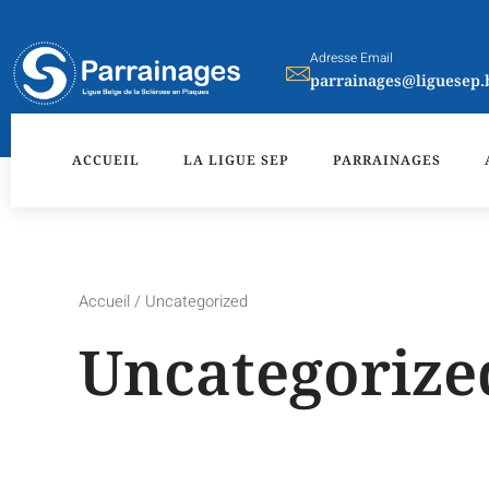
Aller
au
Adresse Email
contenu
parrainages@liguesep.
ACCUEIL
LA LIGUE SEP
PARRAINAGES
Accueil
/ Uncategorized
Uncategorize