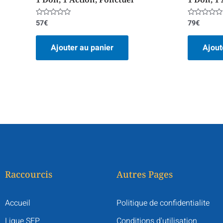
57
€
79
€
Note
Note
0
0
sur
sur
5
5
Ajouter au panier
Ajout
Raccourcis
Autres Pages
Accueil
Politique de confidentialite
Ligue SEP
Conditions d'utilisation