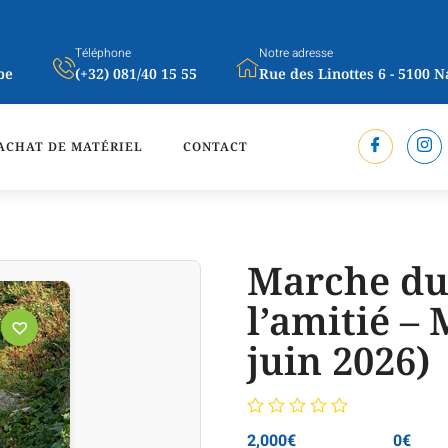
Téléphone
Notre adresse
be
(+32) 081/40 15 55
Rue des Linottes 6 - 5100 
ACHAT DE MATÉRIEL
CONTACT
Marche du 
l’amitié –
juin 2026)
Note
2,000
€
0
€
0