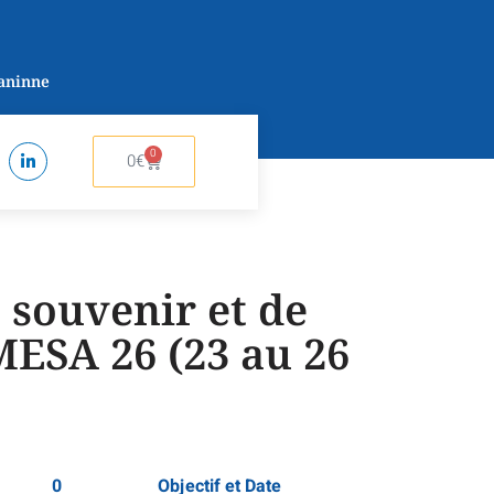
Naninne
0
Panier
0
€
souvenir et de
 MESA 26 (23 au 26
0
Objectif et Date