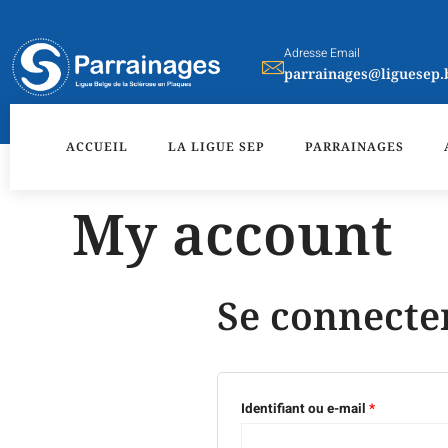
Aller
Obligatoire
Obligatoire
au
Adresse Email
contenu
parrainages@liguesep.
ACCUEIL
LA LIGUE SEP
PARRAINAGES
My account
Se connecte
Identifiant ou e-mail
*